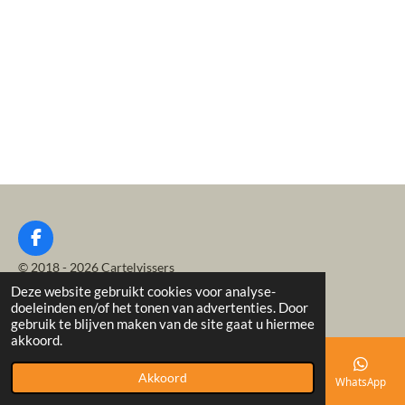
F
a
© 2018 - 2026 Cartelvissers
c
Deze website gebruikt cookies voor analyse-
Powered by
JouwWeb
e
doeleinden en/of het tonen van advertenties. Door
b
gebruik te blijven maken van de site gaat u hiermee
o
akkoord.
o
k
Akkoord
E-mailadres
Telefoonnummer
Kaart
Facebook
WhatsApp