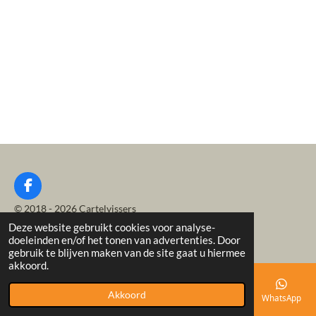
F
a
© 2018 - 2026 Cartelvissers
c
Deze website gebruikt cookies voor analyse-
Powered by
JouwWeb
e
doeleinden en/of het tonen van advertenties. Door
b
gebruik te blijven maken van de site gaat u hiermee
o
akkoord.
o
k
Akkoord
E-mailadres
Telefoonnummer
Kaart
Facebook
WhatsApp