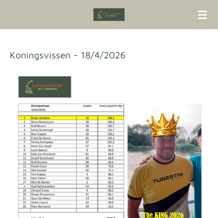
Ga
direct
naar
de
Koningsvissen - 18/4/2026
hoofdinhoud