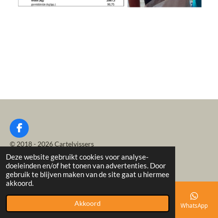
F
a
© 2018 - 2026 Cartelvissers
c
Deze website gebruikt cookies voor analyse-
Powered by
JouwWeb
e
doeleinden en/of het tonen van advertenties. Door
b
gebruik te blijven maken van de site gaat u hiermee
o
akkoord.
o
k
Akkoord
E-mailadres
Telefoonnummer
Kaart
Facebook
WhatsApp