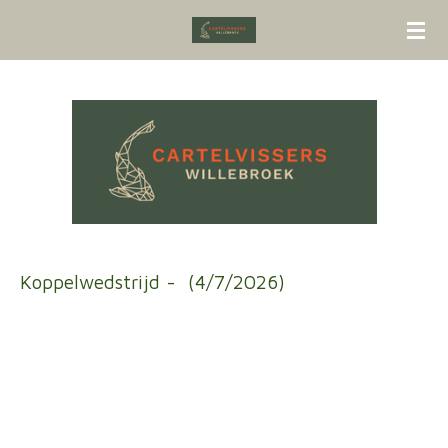
Ga
direct
naar
de
hoofdinhoud
Koppelwedstrijd -
(4/7/2026)