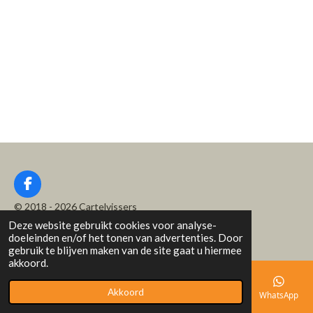
F
a
© 2018 - 2026 Cartelvissers
c
Deze website gebruikt cookies voor analyse-
Powered by
JouwWeb
e
doeleinden en/of het tonen van advertenties. Door
b
gebruik te blijven maken van de site gaat u hiermee
o
akkoord.
o
k
Akkoord
E-mailadres
Telefoonnummer
Kaart
Facebook
WhatsApp