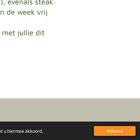
), evenals steak
In de week vrij
et jullie dit
at u hiermee akkoord.
Powered by
JouwWeb
Akkoord