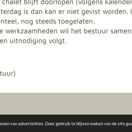
chalet blijft doorlopen (volgens kalender
zaterdag is dan kan er niet gevist worden. 
nteel, nog steeds toegelaten.
e werkzaamheden wil het bestuur samen m
 en uitnodiging volgt.
tuur)
onen van advertenties. Door gebruik te blijven maken van de site ga