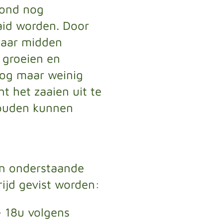
rond nog
aid worden. Door
naar midden
 groeien en
 nog maar weinig
 het zaaien uit te
zouden kunnen
n onderstaande
ijd gevist worden:
- 18u volgens