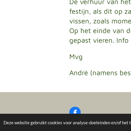
De verhuur van het 
festijn, als dit op 
vissen, zoals mome
Op het einde van d
gepast vieren. Info
Mvg
André (namens bes
F
a
© 2018 - 2026 Cartelvissers
Deze website gebruikt cookies voor analyse-doeleinden en/of het t
c
e