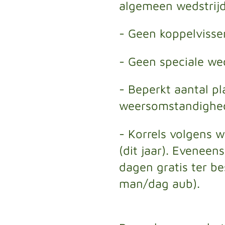
algemeen wedstrij
- Geen koppelvisse
- Geen speciale we
- Beperkt aantal pl
weersomstandighe
- Korrels volgens 
(dit jaar). Eveneen
dagen gratis ter b
man/dag aub).