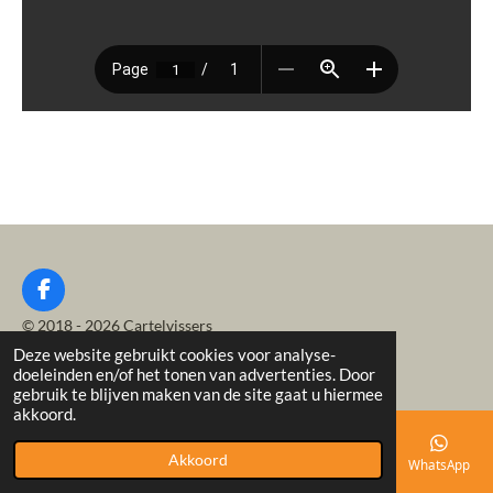
F
a
© 2018 - 2026 Cartelvissers
c
Deze website gebruikt cookies voor analyse-
Powered by
JouwWeb
e
doeleinden en/of het tonen van advertenties. Door
b
gebruik te blijven maken van de site gaat u hiermee
o
akkoord.
o
k
Akkoord
E-mailadres
Telefoonnummer
Kaart
Facebook
WhatsApp